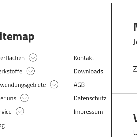
itemap
J
erflächen
Kontakt
Z
rkstoffe
Downloads
wendungsgebiete
AGB
er uns
Datenschutz
rvice
Impressum
og
U