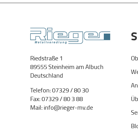
S
Ob
Riedstraße 1
89555 Steinheim am Albuch
We
Deutschland
An
Telefon:
07329 / 80 30
Üb
Fax: 07329 / 80 3 88
Mail:
info@rieger-mv.de
Se
Bl