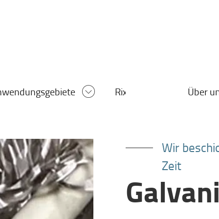
Über u
nwendungsgebiete
Rixal®
Wir beschi
Zeit
Galvani