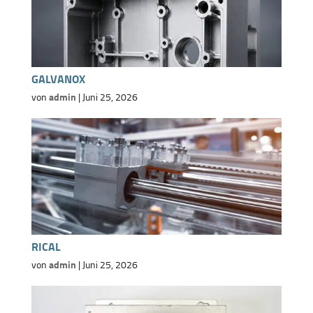
Leitbild
Vernickeln
Kupferlegierungen
Industrie und Handwerk
Geschichte
Qualitätssicherung
Verzinnen
Ladenbau
GALVANOX
Karriere
Nachhaltigkeit
von
admin
|
Juni 25, 2026
Leichtbau
Newsletter
Umweltschutz
Maschinenbau
Galvanotechnik
Ergänzende Prozesse
Serienfertigung
Produktionsprogramm
Weitere Industrien
RICAL
Zuschlagsliste
von
admin
|
Juni 25, 2026
Downloads