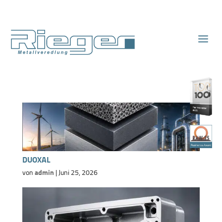
Chemisch vernickeln
Eloxieren
Aluminium
DUOXAL
von
admin
|
Juni 25, 2026
Verchromen
Edelstahl
Automobilindustrie
Verkupfern
Eisen
Elektroindustrie